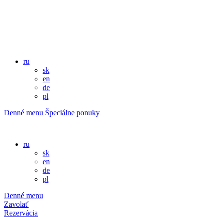
ru
sk
en
de
pl
Denné menu
Špeciálne ponuky
ru
sk
en
de
pl
Denné menu
Zavolať
Rezervácia