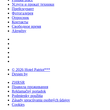
Услуги и прокат техники
Прейскурант
Фотогалерея
Опросник
Контакты
Свободное время
Alergény
© 2026 Hotel Patriot***
Design by
ZHRSR
Правила проживания
Reklamačný poriadok
Podmienky použitia
Zásady spracúvania osobných údajov
Cookies