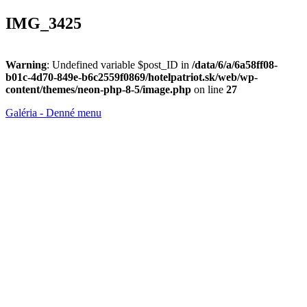
IMG_3425
Warning
: Undefined variable $post_ID in
/data/6/a/6a58ff08-
b01c-4d70-849e-b6c2559f0869/hotelpatriot.sk/web/wp-
content/themes/neon-php-8-5/image.php
on line
27
Galéria - Denné menu