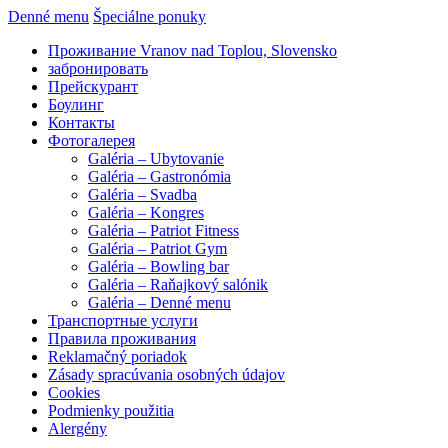
Denné menu
Špeciálne ponuky
Проживание Vranov nad Toplou, Slovensko
забронировать
Прейскурант
Боулинг
Контакты
Фотогалерея
Galéria – Ubytovanie
Galéria – Gastronómia
Galéria – Svadba
Galéria – Kongres
Galéria – Patriot Fitness
Galéria – Patriot Gym
Galéria – Bowling bar
Galéria – Raňajkový salónik
Galéria – Denné menu
Транспортные услуги
Правила проживания
Reklamačný poriadok
Zásady spracúvania osobných údajov
Cookies
Podmienky použitia
Alergény