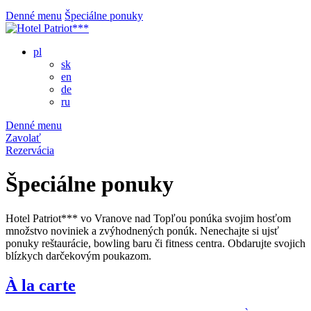
Denné menu
Špeciálne ponuky
pl
sk
en
de
ru
Denné menu
Zavolať
Rezervácia
Špeciálne ponuky
Hotel Patriot*** vo Vranove nad Topľou ponúka svojim hosťom
množstvo noviniek a zvýhodnených ponúk. Nenechajte si ujsť
ponuky reštaurácie, bowling baru či fitness centra. Obdarujte svojich
blízkych darčekovým poukazom.
À la carte