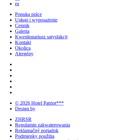
ru
Ponuka práce
Usługi i wyposażenie
Cennik
Galeria
Kwestionariusz satysfakcji
Kontakt
Okolica
Alergény
© 2026 Hotel Patriot***
Design by
ZHRSR
Regulamin zakwaterowania
Reklamačný poriadok
Podmienky použitia