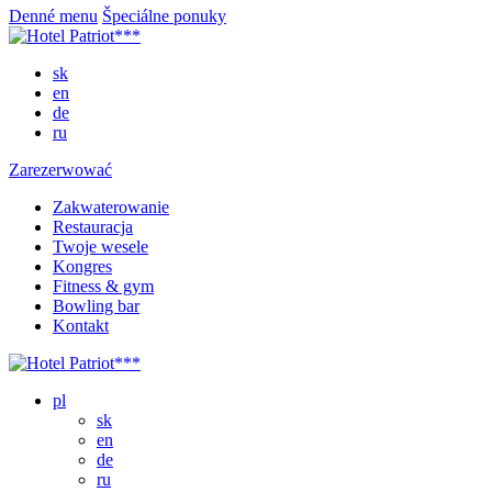
Denné menu
Špeciálne ponuky
sk
en
de
ru
Zarezerwować
Zakwaterowanie
Restauracja
Twoje wesele
Kongres
Fitness & gym
Bowling bar
Kontakt
pl
sk
en
de
ru