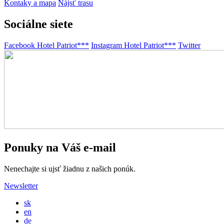
Kontaky a mapa
Nájsť trasu
Sociálne siete
Facebook Hotel Patriot***
Instagram Hotel Patriot***
Twitter
Ponuky na Váš e-mail
Nenechajte si ujsť žiadnu z našich ponúk.
Newsletter
sk
en
de