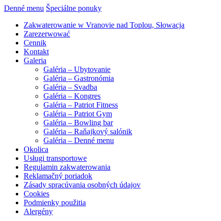
Denné menu
Špeciálne ponuky
Zakwaterowanie w Vranovie nad Toplou, Słowacja
Zarezerwować
Cennik
Kontakt
Galeria
Galéria – Ubytovanie
Galéria – Gastronómia
Galéria – Svadba
Galéria – Kongres
Galéria – Patriot Fitness
Galéria – Patriot Gym
Galéria – Bowling bar
Galéria – Raňajkový salónik
Galéria – Denné menu
Okolica
Usługi transportowe
Regulamin zakwaterowania
Reklamačný poriadok
Zásady spracúvania osobných údajov
Cookies
Podmienky použitia
Alergény