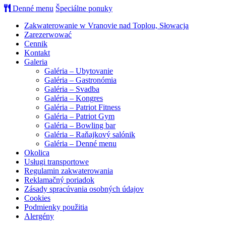
Denné menu
Špeciálne ponuky
Zakwaterowanie w Vranovie nad Toplou, Słowacja
Zarezerwować
Cennik
Kontakt
Galeria
Galéria – Ubytovanie
Galéria – Gastronómia
Galéria – Svadba
Galéria – Kongres
Galéria – Patriot Fitness
Galéria – Patriot Gym
Galéria – Bowling bar
Galéria – Raňajkový salónik
Galéria – Denné menu
Okolica
Usługi transportowe
Regulamin zakwaterowania
Reklamačný poriadok
Zásady spracúvania osobných údajov
Cookies
Podmienky použitia
Alergény