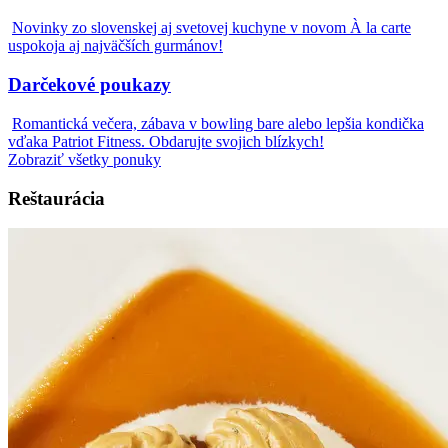
Novinky zo slovenskej aj svetovej kuchyne v novom À la carte
uspokoja aj najväčších gurmánov!
Darčekové poukazy
Romantická večera, zábava v bowling bare alebo lepšia kondička
vďaka Patriot Fitness. Obdarujte svojich blízkych!
Zobraziť všetky ponuky
Reštaurácia