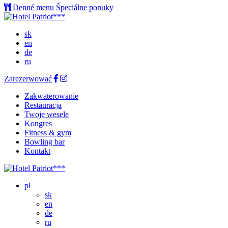
Denné menu
Špeciálne ponuky
sk
en
de
ru
Zarezerwować
Zakwaterowanie
Restauracja
Twoje wesele
Kongres
Fitness & gym
Bowling bar
Kontakt
pl
sk
en
de
ru