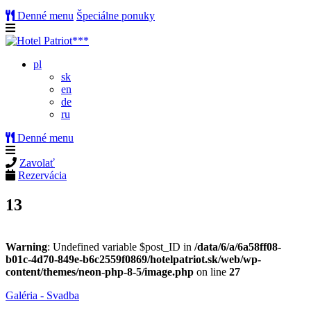
Denné menu
Špeciálne ponuky
pl
sk
en
de
ru
Denné menu
Zavolať
Rezervácia
13
Warning
: Undefined variable $post_ID in
/data/6/a/6a58ff08-
b01c-4d70-849e-b6c2559f0869/hotelpatriot.sk/web/wp-
content/themes/neon-php-8-5/image.php
on line
27
Galéria - Svadba