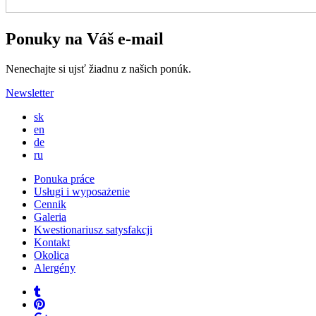
Ponuky na Váš e-mail
Nenechajte si ujsť žiadnu z našich ponúk.
Newsletter
sk
en
de
ru
Ponuka práce
Usługi i wyposażenie
Cennik
Galeria
Kwestionariusz satysfakcji
Kontakt
Okolica
Alergény