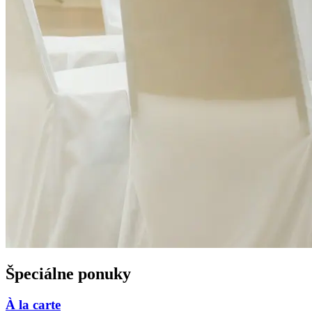
Špeciálne ponuky
À la carte