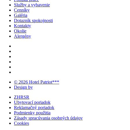
Služby a vybavenie
Cenníky
Galéria
Dotazník spokojnosti
Kontakty
Okolie
Alergény
© 2026 Hotel Patriot***
Design by
ZHRSR
Ubytovací poriadok
Reklamačný poriadok
Podmienky použitia
Zásady spracúvania osobných údajov
Cookies