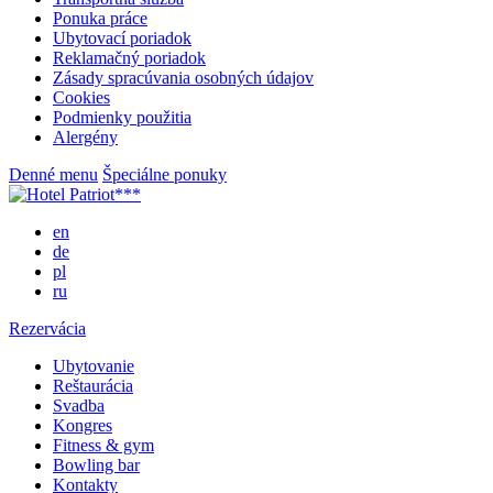
Ponuka práce
Ubytovací poriadok
Reklamačný poriadok
Zásady spracúvania osobných údajov
Cookies
Podmienky použitia
Alergény
Denné menu
Špeciálne ponuky
en
de
pl
ru
Rezervácia
Ubytovanie
Reštaurácia
Svadba
Kongres
Fitness & gym
Bowling bar
Kontakty