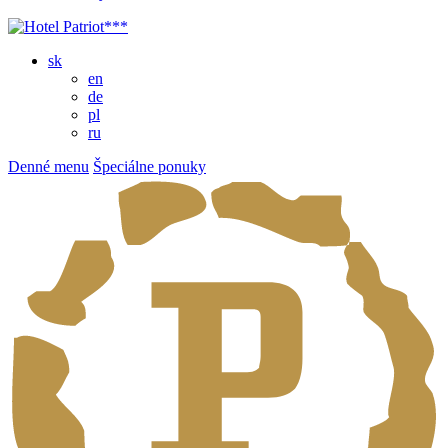
sk
en
de
pl
ru
Denné menu
Špeciálne ponuky