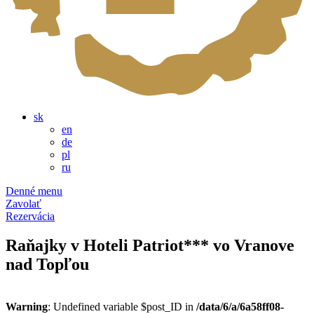
sk
en
de
pl
ru
Denné menu
Zavolať
Rezervácia
Raňajky v Hoteli Patriot*** vo Vranove
nad Topľou
Warning
: Undefined variable $post_ID in
/data/6/a/6a58ff08-