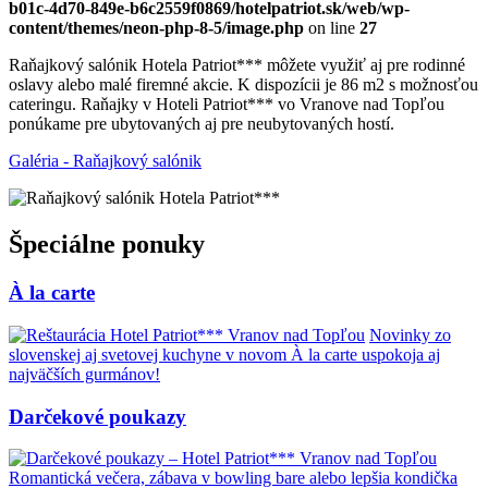
b01c-4d70-849e-b6c2559f0869/hotelpatriot.sk/web/wp-
content/themes/neon-php-8-5/image.php
on line
27
Raňajkový salónik Hotela Patriot*** môžete využiť aj pre rodinné
oslavy alebo malé firemné akcie. K dispozícii je 86 m2 s možnosťou
cateringu. Raňajky v Hoteli Patriot*** vo Vranove nad Topľou
ponúkame pre ubytovaných aj pre neubytovaných hostí.
Galéria - Raňajkový salónik
Špeciálne ponuky
À la carte
Novinky zo
slovenskej aj svetovej kuchyne v novom À la carte uspokoja aj
najväčších gurmánov!
Darčekové poukazy
Romantická večera, zábava v bowling bare alebo lepšia kondička