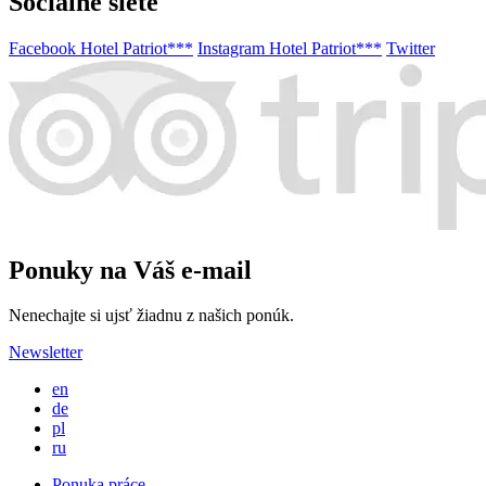
Sociálne siete
Facebook Hotel Patriot***
Instagram Hotel Patriot***
Twitter
Ponuky na Váš e-mail
Nenechajte si ujsť žiadnu z našich ponúk.
Newsletter
en
de
pl
ru
Ponuka práce