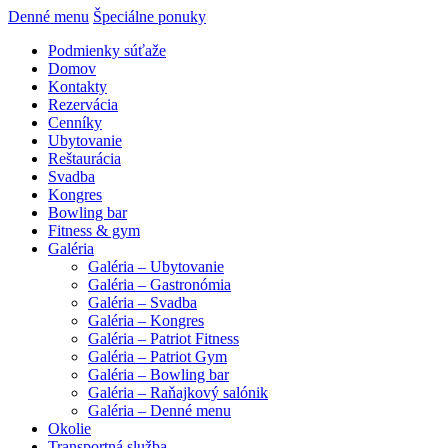
Denné menu
Špeciálne ponuky
Podmienky súťaže
Domov
Kontakty
Rezervácia
Cenníky
Ubytovanie
Reštaurácia
Svadba
Kongres
Bowling bar
Fitness & gym
Galéria
Galéria – Ubytovanie
Galéria – Gastronómia
Galéria – Svadba
Galéria – Kongres
Galéria – Patriot Fitness
Galéria – Patriot Gym
Galéria – Bowling bar
Galéria – Raňajkový salónik
Galéria – Denné menu
Okolie
Transportná služba