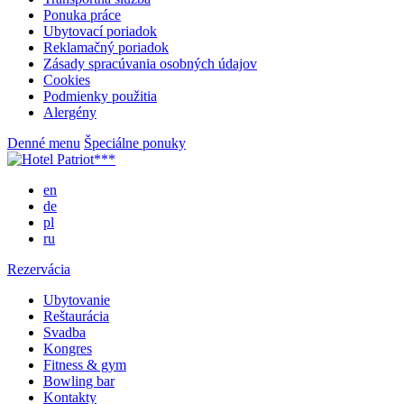
Ponuka práce
Ubytovací poriadok
Reklamačný poriadok
Zásady spracúvania osobných údajov
Cookies
Podmienky použitia
Alergény
Denné menu
Špeciálne ponuky
en
de
pl
ru
Rezervácia
Ubytovanie
Reštaurácia
Svadba
Kongres
Fitness & gym
Bowling bar
Kontakty