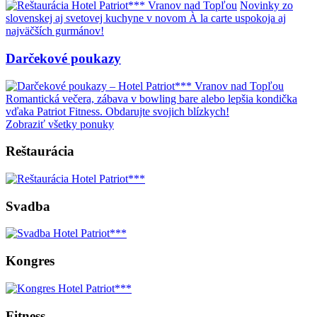
Novinky zo
slovenskej aj svetovej kuchyne v novom À la carte uspokoja aj
najväčších gurmánov!
Darčekové poukazy
Romantická večera, zábava v bowling bare alebo lepšia kondička
vďaka Patriot Fitness. Obdarujte svojich blízkych!
Zobraziť všetky ponuky
Reštaurácia
Svadba
Kongres
Fitness