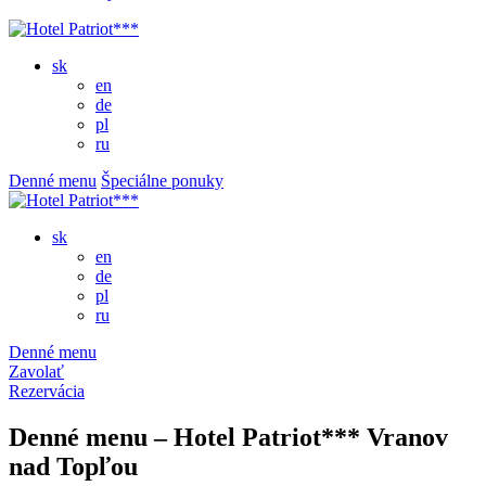
sk
en
de
pl
ru
Denné menu
Špeciálne ponuky
sk
en
de
pl
ru
Denné menu
Zavolať
Rezervácia
Denné menu – Hotel Patriot*** Vranov
nad Topľou