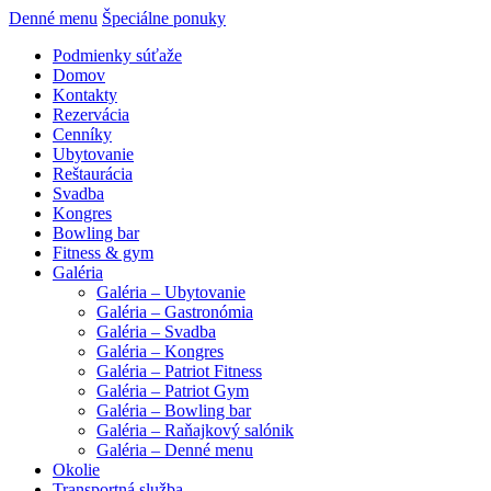
Denné menu
Špeciálne ponuky
Podmienky súťaže
Domov
Kontakty
Rezervácia
Cenníky
Ubytovanie
Reštaurácia
Svadba
Kongres
Bowling bar
Fitness & gym
Galéria
Galéria – Ubytovanie
Galéria – Gastronómia
Galéria – Svadba
Galéria – Kongres
Galéria – Patriot Fitness
Galéria – Patriot Gym
Galéria – Bowling bar
Galéria – Raňajkový salónik
Galéria – Denné menu
Okolie
Transportná služba