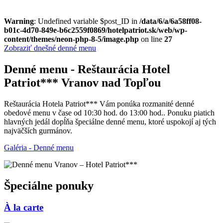
Warning
: Undefined variable $post_ID in
/data/6/a/6a58ff08-
b01c-4d70-849e-b6c2559f0869/hotelpatriot.sk/web/wp-
content/themes/neon-php-8-5/image.php
on line
27
Zobraziť dnešné denné menu
Denné menu - Reštaurácia Hotel
Patriot*** Vranov nad Topľou
Reštaurácia Hotela Patriot*** Vám ponúka rozmanité denné
obedové menu v čase od 10:30 hod. do 13:00 hod.. Ponuku piatich
hlavných jedál dopĺňa špeciálne denné menu, ktoré uspokojí aj tých
najväčších gurmánov.
Galéria - Denné menu
Špeciálne ponuky
À la carte