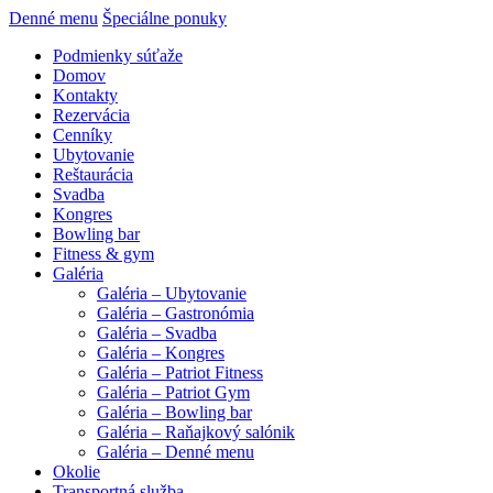
Denné menu
Špeciálne ponuky
Podmienky súťaže
Domov
Kontakty
Rezervácia
Cenníky
Ubytovanie
Reštaurácia
Svadba
Kongres
Bowling bar
Fitness & gym
Galéria
Galéria – Ubytovanie
Galéria – Gastronómia
Galéria – Svadba
Galéria – Kongres
Galéria – Patriot Fitness
Galéria – Patriot Gym
Galéria – Bowling bar
Galéria – Raňajkový salónik
Galéria – Denné menu
Okolie
Transportná služba