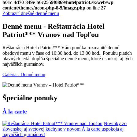
b01c-4d70-849e-b6c2559f0869/hotelpatriot.sk/web/wp-
content/themes/neon-php-8-5/image.php
on line
27
Zobraziť dnešné denné menu
Denné menu - Reštaurácia Hotel
Patriot*** Vranov nad Topľou
Reštaurácia Hotela Patriot*** Vám ponúka rozmanité denné
obedové menu v čase od 10:30 hod. do 13:00 hod.. Ponuku piatich
hlavných jedál dopĺňa špeciálne denné menu, ktoré uspokojí aj tých
najväčších gurmánov.
Galéria - Denné menu
Špeciálne ponuky
À la carte
Novinky zo
slovenskej aj svetovej kuchyne v novom À la carte uspokoja aj
najväčších gurmánov!