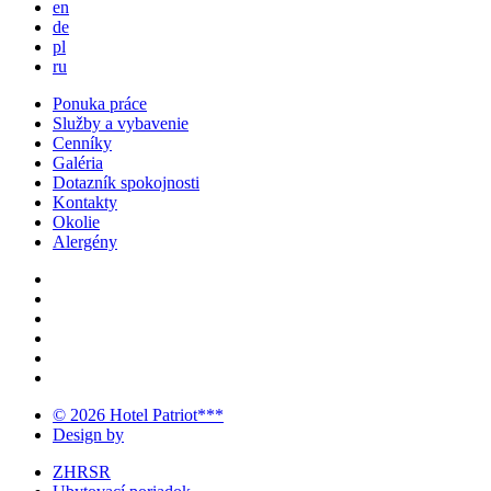
en
de
pl
ru
Ponuka práce
Služby a vybavenie
Cenníky
Galéria
Dotazník spokojnosti
Kontakty
Okolie
Alergény
© 2026 Hotel Patriot***
Design by
ZHRSR