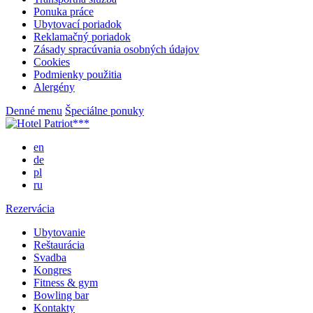
Ponuka práce
Ubytovací poriadok
Reklamačný poriadok
Zásady spracúvania osobných údajov
Cookies
Podmienky použitia
Alergény
Denné menu
Špeciálne ponuky
en
de
pl
ru
Rezervácia
Ubytovanie
Reštaurácia
Svadba
Kongres
Fitness & gym
Bowling bar
Kontakty