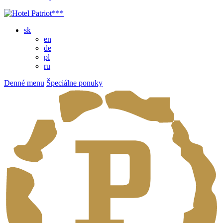
sk
en
de
pl
ru
Denné menu
Špeciálne ponuky