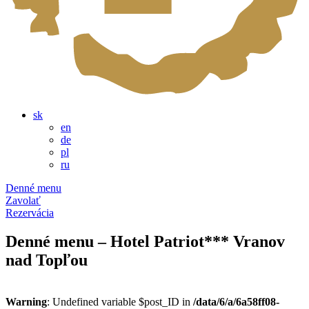
sk
en
de
pl
ru
Denné menu
Zavolať
Rezervácia
Denné menu – Hotel Patriot*** Vranov
nad Topľou
Warning
: Undefined variable $post_ID in
/data/6/a/6a58ff08-