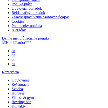
Ponuka práce
Ubytovací poriadok
Reklamačný poriadok
Zásady spracúvania osobných údajov
Cookies
Podmienky použitia
Alergény
Denné menu
Špeciálne ponuky
en
de
pl
ru
Rezervácia
Ubytovanie
Reštaurácia
Svadba
Kongres
Fitness & gym
Bowling bar
Kontakty