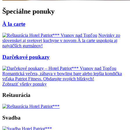
Špeciálne ponuky
À la carte
Novinky zo
slovenskej aj svetovej kuchyne v novom À la carte uspokoja aj
najväčších gurmánov!
Darčekové poukazy
Romantická večera, zábava v bowling bare alebo lepšia kondička
vďaka Patriot Fitness. Obdarujte svojich blízkych!
Zobraziť všetky ponuky
Reštaurácia
Svadba