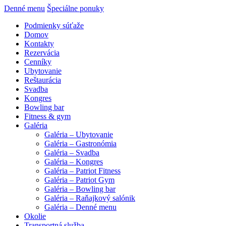
Denné menu
Špeciálne ponuky
Podmienky súťaže
Domov
Kontakty
Rezervácia
Cenníky
Ubytovanie
Reštaurácia
Svadba
Kongres
Bowling bar
Fitness & gym
Galéria
Galéria – Ubytovanie
Galéria – Gastronómia
Galéria – Svadba
Galéria – Kongres
Galéria – Patriot Fitness
Galéria – Patriot Gym
Galéria – Bowling bar
Galéria – Raňajkový salónik
Galéria – Denné menu
Okolie
Transportná služba