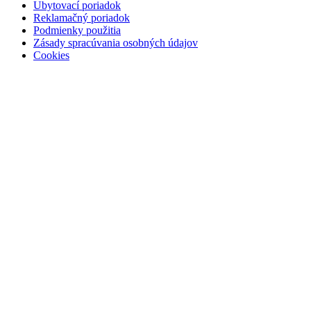
Ubytovací poriadok
Reklamačný poriadok
Podmienky použitia
Zásady spracúvania osobných údajov
Cookies