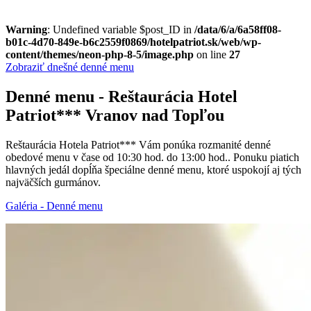
Warning
: Undefined variable $post_ID in
/data/6/a/6a58ff08-
b01c-4d70-849e-b6c2559f0869/hotelpatriot.sk/web/wp-
content/themes/neon-php-8-5/image.php
on line
27
Zobraziť dnešné denné menu
Denné menu - Reštaurácia Hotel
Patriot*** Vranov nad Topľou
Reštaurácia Hotela Patriot*** Vám ponúka rozmanité denné
obedové menu v čase od 10:30 hod. do 13:00 hod.. Ponuku piatich
hlavných jedál dopĺňa špeciálne denné menu, ktoré uspokojí aj tých
najväčších gurmánov.
Galéria - Denné menu