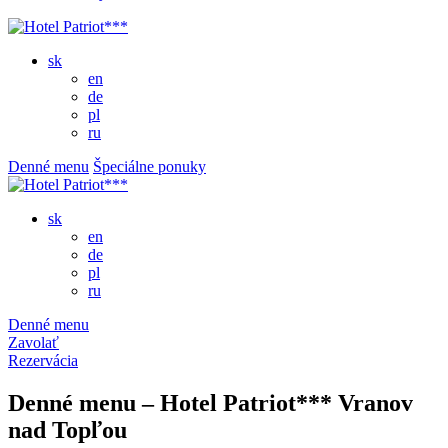
sk
en
de
pl
ru
Denné menu
Špeciálne ponuky
sk
en
de
pl
ru
Denné menu
Zavolať
Rezervácia
Denné menu – Hotel Patriot*** Vranov
nad Topľou