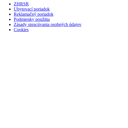
ZHRSR
Ubytovací poriadok
Reklamačný poriadok
Podmienky použitia
Zásady spracúvania osobných údajov
Cookies