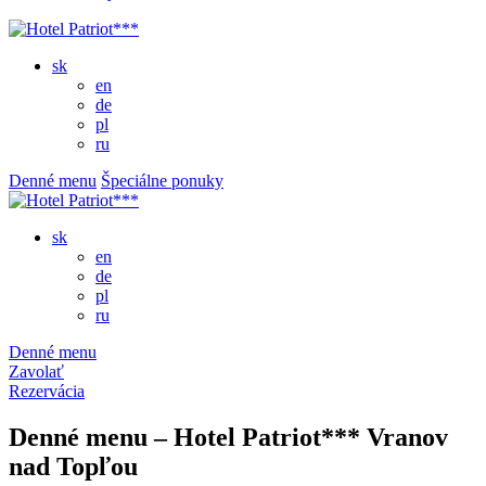
sk
en
de
pl
ru
Denné menu
Špeciálne ponuky
sk
en
de
pl
ru
Denné menu
Zavolať
Rezervácia
Denné menu – Hotel Patriot*** Vranov
nad Topľou