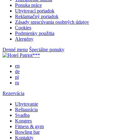
Ponuka práce
Ubytovací poriadok
Reklamačný poriadok
Zásady spracúvania osobných údajov
Cookies
Podmienky použitia
Alergény
Denné menu
Špeciálne ponuky
en
de
pl
ru
Rezervácia
Ubytovanie
Reštaurácia
Svadba
Kongres
Fitness & gym
Bowling bar
Kontakty