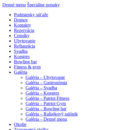
Denné menu
Špeciálne ponuky
Podmienky súťaže
Domov
Kontakty
Rezervácia
Cenníky
Ubytovanie
Reštaurácia
Svadba
Kongres
Bowling bar
Fitness & gym
Galéria
Galéria – Ubytovanie
Galéria – Gastronómia
Galéria – Svadba
Galéria – Kongres
Galéria – Patriot Fitness
Galéria – Patriot Gym
Galéria – Bowling bar
Galéria – Raňajkový salónik
Galéria – Denné menu
Okolie
Transportná služba