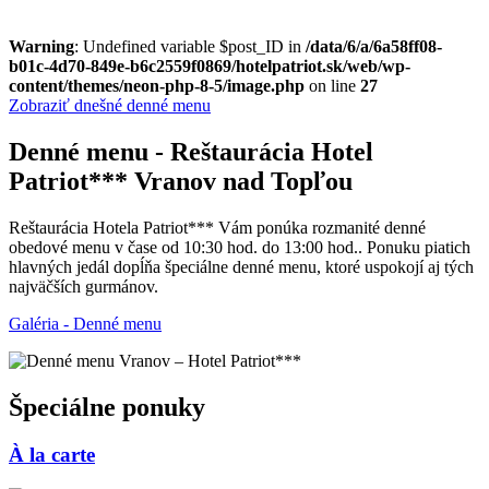
Warning
: Undefined variable $post_ID in
/data/6/a/6a58ff08-
b01c-4d70-849e-b6c2559f0869/hotelpatriot.sk/web/wp-
content/themes/neon-php-8-5/image.php
on line
27
Zobraziť dnešné denné menu
Denné menu - Reštaurácia Hotel
Patriot*** Vranov nad Topľou
Reštaurácia Hotela Patriot*** Vám ponúka rozmanité denné
obedové menu v čase od 10:30 hod. do 13:00 hod.. Ponuku piatich
hlavných jedál dopĺňa špeciálne denné menu, ktoré uspokojí aj tých
najväčších gurmánov.
Galéria - Denné menu
Špeciálne ponuky
À la carte