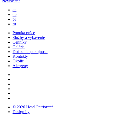
Newsletter
en
de
pl
ru
Ponuka práce
Služby a vybavenie
Cenníky
Galéria
Dotazník spokojnosti
Kontakty
Okolie
Alergény
© 2026 Hotel Patriot***
Design by