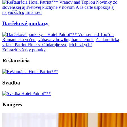
Novinky zo
slovenskej aj svetovej kuchyne v novom À la carte uspokoja aj
najväčších gurmánov!
Darčekové poukazy
Romantická večera, zábava v bowling bare alebo lepšia kondička
vďaka Patriot Fitness. Obdarujte svojich blízkych!
Zobraziť všetky ponuky
Reštaurácia
Svadba
Kongres