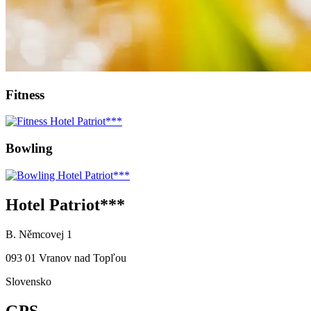
Fitness
Bowling
Hotel Patriot***
B. Němcovej 1
093 01 Vranov nad Topľou
Slovensko
GPS