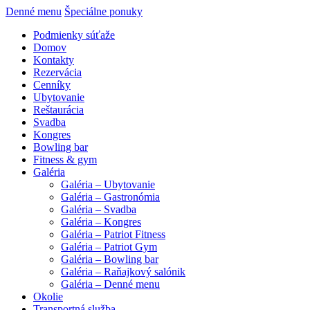
Denné menu
Špeciálne ponuky
Podmienky súťaže
Domov
Kontakty
Rezervácia
Cenníky
Ubytovanie
Reštaurácia
Svadba
Kongres
Bowling bar
Fitness & gym
Galéria
Galéria – Ubytovanie
Galéria – Gastronómia
Galéria – Svadba
Galéria – Kongres
Galéria – Patriot Fitness
Galéria – Patriot Gym
Galéria – Bowling bar
Galéria – Raňajkový salónik
Galéria – Denné menu
Okolie
Transportná služba