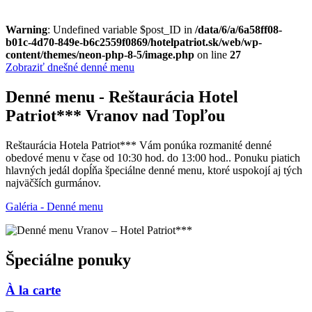
Warning
: Undefined variable $post_ID in
/data/6/a/6a58ff08-
b01c-4d70-849e-b6c2559f0869/hotelpatriot.sk/web/wp-
content/themes/neon-php-8-5/image.php
on line
27
Zobraziť dnešné denné menu
Denné menu - Reštaurácia Hotel
Patriot*** Vranov nad Topľou
Reštaurácia Hotela Patriot*** Vám ponúka rozmanité denné
obedové menu v čase od 10:30 hod. do 13:00 hod.. Ponuku piatich
hlavných jedál dopĺňa špeciálne denné menu, ktoré uspokojí aj tých
najväčších gurmánov.
Galéria - Denné menu
Špeciálne ponuky
À la carte