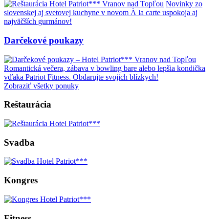
Novinky zo
slovenskej aj svetovej kuchyne v novom À la carte uspokoja aj
najväčších gurmánov!
Darčekové poukazy
Romantická večera, zábava v bowling bare alebo lepšia kondička
vďaka Patriot Fitness. Obdarujte svojich blízkych!
Zobraziť všetky ponuky
Reštaurácia
Svadba
Kongres
Fitness