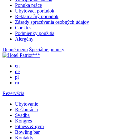
Ponuka práce
Ubytovací poriadok
Reklamačný poriadok
Zásady spracúvania osobných údajov
Cookies
Podmienky použitia
Alergény
Denné menu
Špeciálne ponuky
en
de
pl
ru
Rezervácia
Ubytovanie
Reštaurácia
Svadba
Kongres
Fitness & gym
Bowling bar
Kontakty