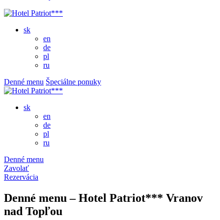
sk
en
de
pl
ru
Denné menu
Špeciálne ponuky
sk
en
de
pl
ru
Denné menu
Zavolať
Rezervácia
Denné menu – Hotel Patriot*** Vranov
nad Topľou