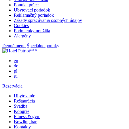
Ponuka práce
Ubytovací poriadok
Reklamačný poriadok
Zásady spracúvania osobných údajov
Cookies
Podmienky použitia
Alergény
Denné menu
Špeciálne ponuky
en
de
pl
ru
Rezervácia
Ubytovanie
Reštaurácia
Svadba
Kongres
Fitness & gym
Bowling bar
Kontakty