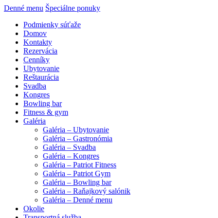
Denné menu
Špeciálne ponuky
Podmienky súťaže
Domov
Kontakty
Rezervácia
Cenníky
Ubytovanie
Reštaurácia
Svadba
Kongres
Bowling bar
Fitness & gym
Galéria
Galéria – Ubytovanie
Galéria – Gastronómia
Galéria – Svadba
Galéria – Kongres
Galéria – Patriot Fitness
Galéria – Patriot Gym
Galéria – Bowling bar
Galéria – Raňajkový salónik
Galéria – Denné menu
Okolie
Transportná služba