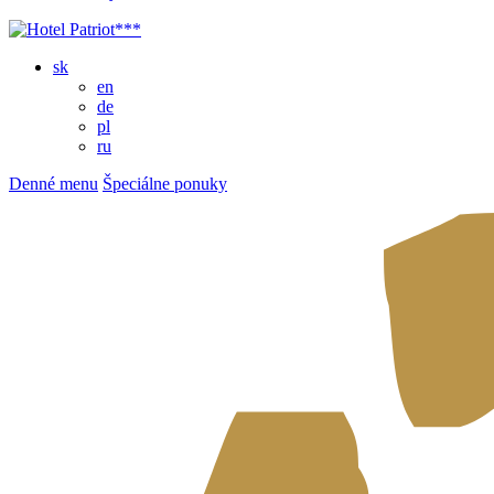
sk
en
de
pl
ru
Denné menu
Špeciálne ponuky