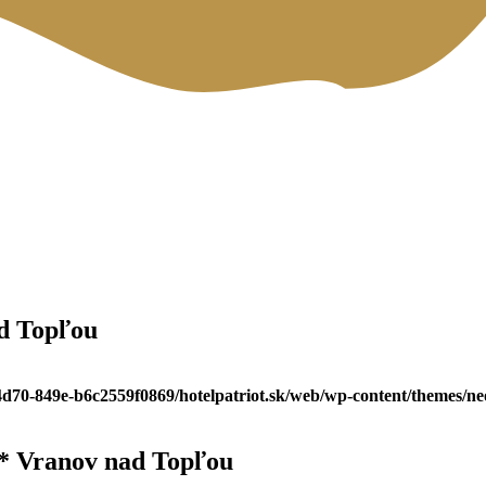
d Topľou
-4d70-849e-b6c2559f0869/hotelpatriot.sk/web/wp-content/themes/n
** Vranov nad Topľou