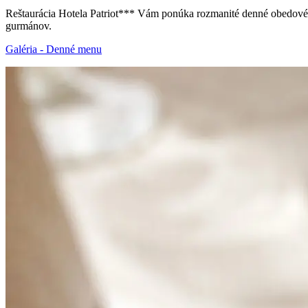
Reštaurácia Hotela Patriot*** Vám ponúka rozmanité denné obedové m
gurmánov.
Galéria - Denné menu