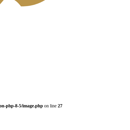
eon-php-8-5/image.php
on line
27