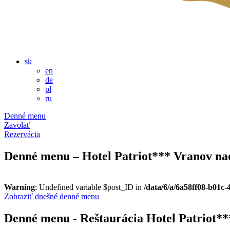
sk
en
de
pl
ru
Denné menu
Zavolať
Rezervácia
Denné menu – Hotel Patriot*** Vranov na
Warning
: Undefined variable $post_ID in
/data/6/a/6a58ff08-b01c
Zobraziť dnešné denné menu
Denné menu - Reštaurácia Hotel Patriot*