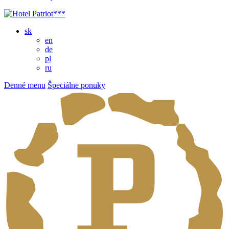
sk
en
de
pl
ru
Denné menu
Špeciálne ponuky