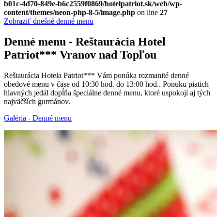
b01c-4d70-849e-b6c2559f0869/hotelpatriot.sk/web/wp-
content/themes/neon-php-8-5/image.php
on line
27
Zobraziť dnešné denné menu
Denné menu - Reštaurácia Hotel
Patriot*** Vranov nad Topľou
Reštaurácia Hotela Patriot*** Vám ponúka rozmanité denné
obedové menu v čase od 10:30 hod. do 13:00 hod.. Ponuku piatich
hlavných jedál dopĺňa špeciálne denné menu, ktoré uspokojí aj tých
najväčších gurmánov.
Galéria - Denné menu