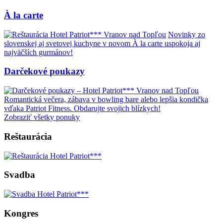
À la carte
Novinky zo
slovenskej aj svetovej kuchyne v novom À la carte uspokoja aj
najväčších gurmánov!
Darčekové poukazy
Romantická večera, zábava v bowling bare alebo lepšia kondička
vďaka Patriot Fitness. Obdarujte svojich blízkych!
Zobraziť všetky ponuky
Reštaurácia
Svadba
Kongres