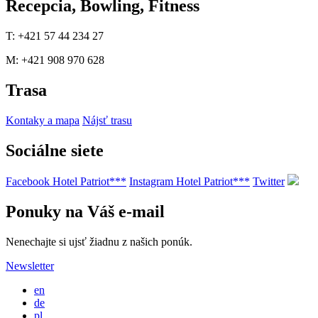
Recepcia, Bowling, Fitness
T: +421 57 44 234 27
M: +421 908 970 628
Trasa
Kontaky a mapa
Nájsť trasu
Sociálne siete
Facebook Hotel Patriot***
Instagram Hotel Patriot***
Twitter
Ponuky na Váš e-mail
Nenechajte si ujsť žiadnu z našich ponúk.
Newsletter
en
de
pl