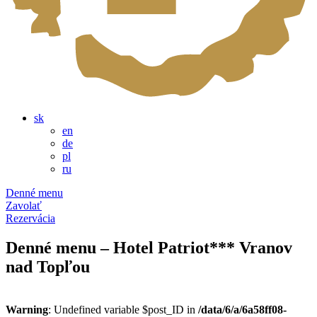
sk
en
de
pl
ru
Denné menu
Zavolať
Rezervácia
Denné menu – Hotel Patriot*** Vranov
nad Topľou
Warning
: Undefined variable $post_ID in
/data/6/a/6a58ff08-