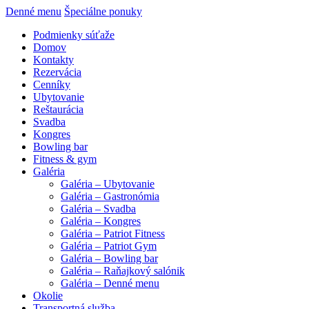
Denné menu
Špeciálne ponuky
Podmienky súťaže
Domov
Kontakty
Rezervácia
Cenníky
Ubytovanie
Reštaurácia
Svadba
Kongres
Bowling bar
Fitness & gym
Galéria
Galéria – Ubytovanie
Galéria – Gastronómia
Galéria – Svadba
Galéria – Kongres
Galéria – Patriot Fitness
Galéria – Patriot Gym
Galéria – Bowling bar
Galéria – Raňajkový salónik
Galéria – Denné menu
Okolie
Transportná služba