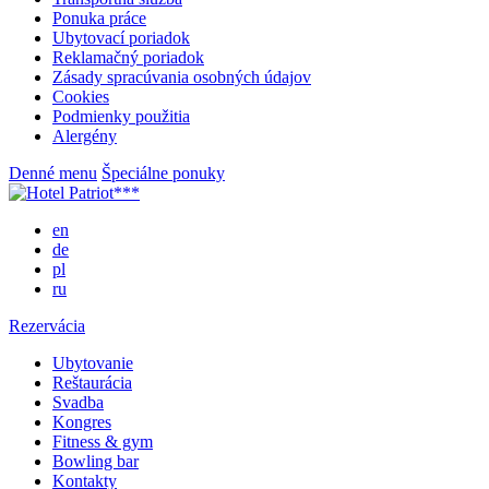
Ponuka práce
Ubytovací poriadok
Reklamačný poriadok
Zásady spracúvania osobných údajov
Cookies
Podmienky použitia
Alergény
Denné menu
Špeciálne ponuky
en
de
pl
ru
Rezervácia
Ubytovanie
Reštaurácia
Svadba
Kongres
Fitness & gym
Bowling bar
Kontakty