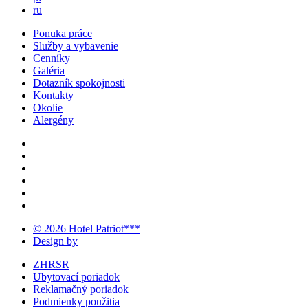
ru
Ponuka práce
Služby a vybavenie
Cenníky
Galéria
Dotazník spokojnosti
Kontakty
Okolie
Alergény
© 2026 Hotel Patriot***
Design by
ZHRSR
Ubytovací poriadok
Reklamačný poriadok
Podmienky použitia