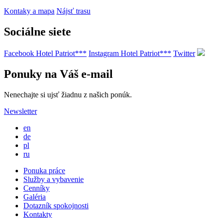
Kontaky a mapa
Nájsť trasu
Sociálne siete
Facebook Hotel Patriot***
Instagram Hotel Patriot***
Twitter
Ponuky na Váš e-mail
Nenechajte si ujsť žiadnu z našich ponúk.
Newsletter
en
de
pl
ru
Ponuka práce
Služby a vybavenie
Cenníky
Galéria
Dotazník spokojnosti
Kontakty