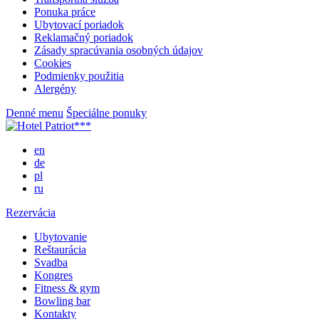
Ponuka práce
Ubytovací poriadok
Reklamačný poriadok
Zásady spracúvania osobných údajov
Cookies
Podmienky použitia
Alergény
Denné menu
Špeciálne ponuky
en
de
pl
ru
Rezervácia
Ubytovanie
Reštaurácia
Svadba
Kongres
Fitness & gym
Bowling bar
Kontakty