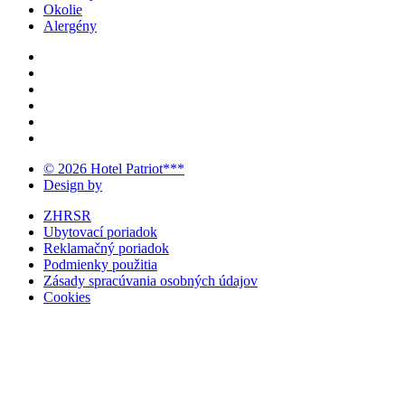
Okolie
Alergény
© 2026 Hotel Patriot***
Design by
ZHRSR
Ubytovací poriadok
Reklamačný poriadok
Podmienky použitia
Zásady spracúvania osobných údajov
Cookies