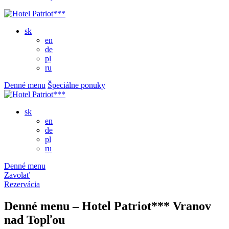
sk
en
de
pl
ru
Denné menu
Špeciálne ponuky
sk
en
de
pl
ru
Denné menu
Zavolať
Rezervácia
Denné menu – Hotel Patriot*** Vranov
nad Topľou