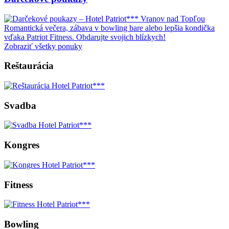
Romantická večera, zábava v bowling bare alebo lepšia kondička
vďaka Patriot Fitness. Obdarujte svojich blízkych!
Zobraziť všetky ponuky
Reštaurácia
Svadba
Kongres
Fitness
Bowling