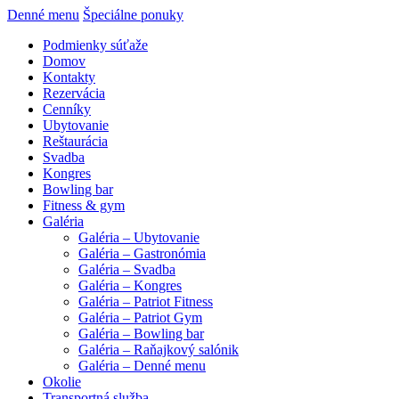
Denné menu
Špeciálne ponuky
Podmienky súťaže
Domov
Kontakty
Rezervácia
Cenníky
Ubytovanie
Reštaurácia
Svadba
Kongres
Bowling bar
Fitness & gym
Galéria
Galéria – Ubytovanie
Galéria – Gastronómia
Galéria – Svadba
Galéria – Kongres
Galéria – Patriot Fitness
Galéria – Patriot Gym
Galéria – Bowling bar
Galéria – Raňajkový salónik
Galéria – Denné menu
Okolie
Transportná služba