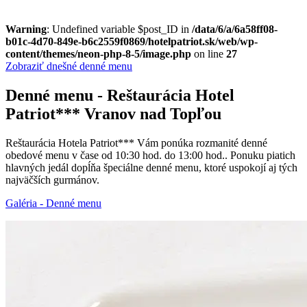
Warning
: Undefined variable $post_ID in
/data/6/a/6a58ff08-
b01c-4d70-849e-b6c2559f0869/hotelpatriot.sk/web/wp-
content/themes/neon-php-8-5/image.php
on line
27
Zobraziť dnešné denné menu
Denné menu - Reštaurácia Hotel
Patriot*** Vranov nad Topľou
Reštaurácia Hotela Patriot*** Vám ponúka rozmanité denné
obedové menu v čase od 10:30 hod. do 13:00 hod.. Ponuku piatich
hlavných jedál dopĺňa špeciálne denné menu, ktoré uspokojí aj tých
najväčších gurmánov.
Galéria - Denné menu