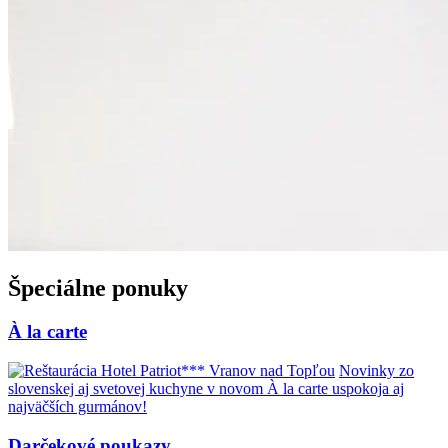
Špeciálne ponuky
À la carte
Novinky zo
slovenskej aj svetovej kuchyne v novom À la carte uspokoja aj
najväčších gurmánov!
Darčekové poukazy