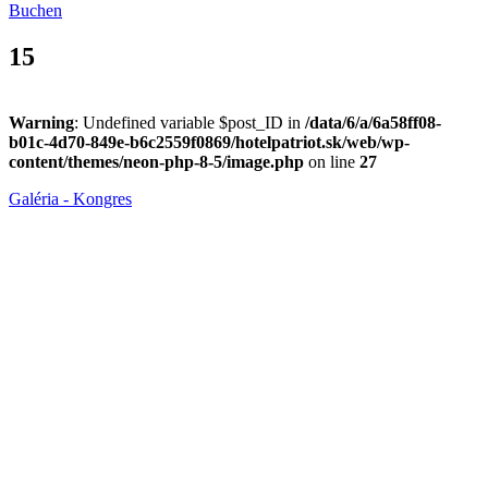
Buchen
15
Warning
: Undefined variable $post_ID in
/data/6/a/6a58ff08-
b01c-4d70-849e-b6c2559f0869/hotelpatriot.sk/web/wp-
content/themes/neon-php-8-5/image.php
on line
27
Galéria - Kongres