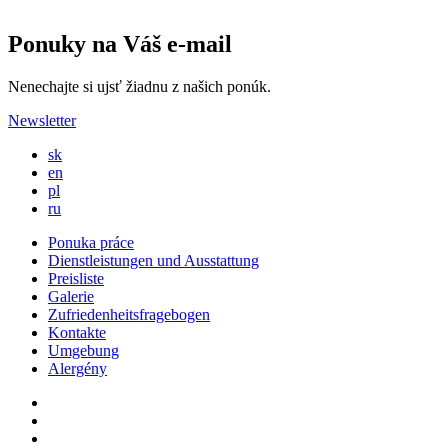
Ponuky na Váš e-mail
Nenechajte si ujsť žiadnu z našich ponúk.
Newsletter
sk
en
pl
ru
Ponuka práce
Dienstleistungen und Ausstattung
Preisliste
Galerie
Zufriedenheitsfragebogen
Kontakte
Umgebung
Alergény