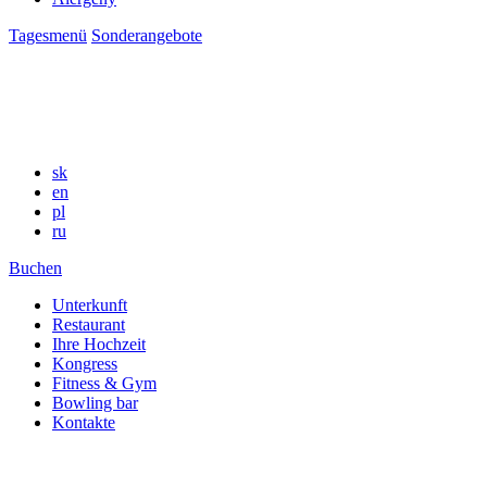
Tagesmenü
Sonderangebote
sk
en
pl
ru
Buchen
Unterkunft
Restaurant
Ihre Hochzeit
Kongress
Fitness & Gym
Bowling bar
Kontakte