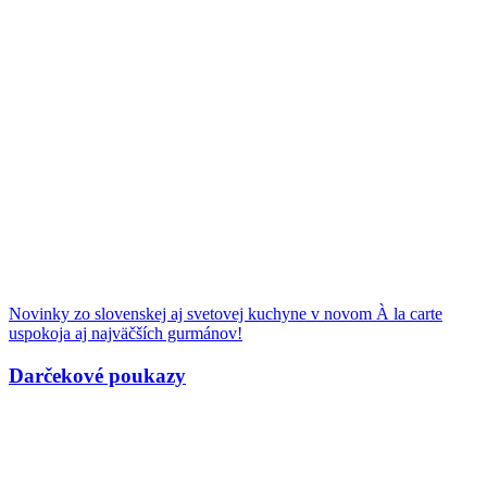
Novinky zo slovenskej aj svetovej kuchyne v novom À la carte
uspokoja aj najväčších gurmánov!
Darčekové poukazy