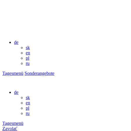
de
sk
en
pl
ru
Tagesmenü
Sonderangebote
de
sk
en
pl
ru
Tagesmenü
Zavolať