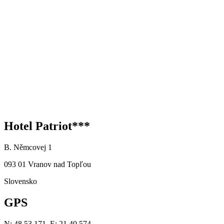
Hotel Patriot***
B. Němcovej 1
093 01 Vranov nad Topľou
Slovensko
GPS
N: 48 53.171, E: 21 40.574