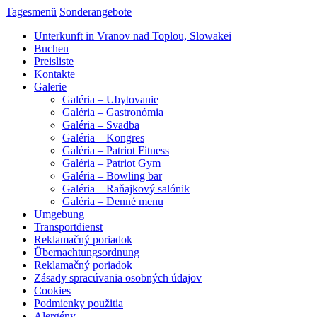
Tagesmenü
Sonderangebote
Unterkunft in Vranov nad Toplou, Slowakei
Buchen
Preisliste
Kontakte
Galerie
Galéria – Ubytovanie
Galéria – Gastronómia
Galéria – Svadba
Galéria – Kongres
Galéria – Patriot Fitness
Galéria – Patriot Gym
Galéria – Bowling bar
Galéria – Raňajkový salónik
Galéria – Denné menu
Umgebung
Transportdienst
Reklamačný poriadok
Übernachtungsordnung
Reklamačný poriadok
Zásady spracúvania osobných údajov
Cookies
Podmienky použitia
Alergény