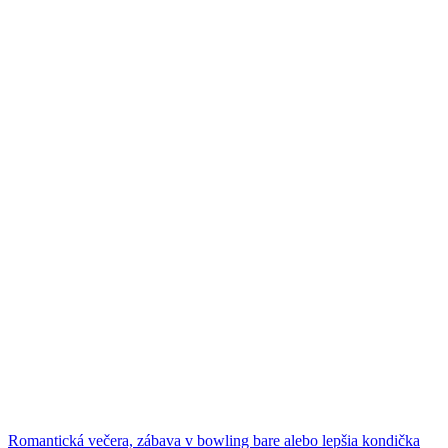
Romantická večera, zábava v bowling bare alebo lepšia kondička