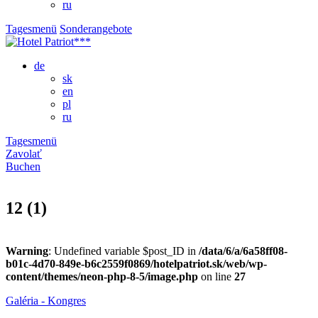
ru
Tagesmenü
Sonderangebote
de
sk
en
pl
ru
Tagesmenü
Zavolať
Buchen
12 (1)
Warning
: Undefined variable $post_ID in
/data/6/a/6a58ff08-
b01c-4d70-849e-b6c2559f0869/hotelpatriot.sk/web/wp-
content/themes/neon-php-8-5/image.php
on line
27
Galéria - Kongres