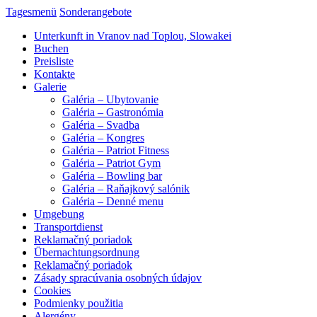
Tagesmenü
Sonderangebote
Unterkunft in Vranov nad Toplou, Slowakei
Buchen
Preisliste
Kontakte
Galerie
Galéria – Ubytovanie
Galéria – Gastronómia
Galéria – Svadba
Galéria – Kongres
Galéria – Patriot Fitness
Galéria – Patriot Gym
Galéria – Bowling bar
Galéria – Raňajkový salónik
Galéria – Denné menu
Umgebung
Transportdienst
Reklamačný poriadok
Übernachtungsordnung
Reklamačný poriadok
Zásady spracúvania osobných údajov
Cookies
Podmienky použitia
Alergény