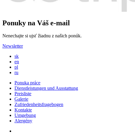
Ponuky na Váš e-mail
Nenechajte si ujsť žiadnu z našich ponúk.
Newsletter
sk
en
pl
ru
Ponuka práce
Dienstleistungen und Ausstattung
Preisliste
Galerie
Zufriedenheitsfragebogen
Kontakte
Umgebung
Alergény