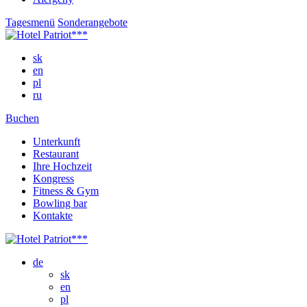
Tagesmenü
Sonderangebote
sk
en
pl
ru
Buchen
Unterkunft
Restaurant
Ihre Hochzeit
Kongress
Fitness & Gym
Bowling bar
Kontakte
de
sk
en
pl