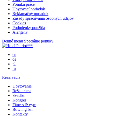
Ponuka práce
Ubytovací poriadok
Reklamačný poriadok
Zásady spracúvania osobných údajov
Cookies
Podmienky použitia
Alergény
Denné menu
Špeciálne ponuky
en
de
pl
ru
Rezervácia
Ubytovanie
Reštaurácia
Svadba
Kongres
Fitness & gym
Bowling bar
Kontakty