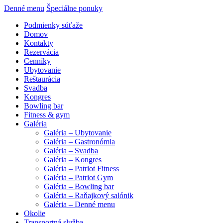
Denné menu
Špeciálne ponuky
Podmienky súťaže
Domov
Kontakty
Rezervácia
Cenníky
Ubytovanie
Reštaurácia
Svadba
Kongres
Bowling bar
Fitness & gym
Galéria
Galéria – Ubytovanie
Galéria – Gastronómia
Galéria – Svadba
Galéria – Kongres
Galéria – Patriot Fitness
Galéria – Patriot Gym
Galéria – Bowling bar
Galéria – Raňajkový salónik
Galéria – Denné menu
Okolie
Transportná služba