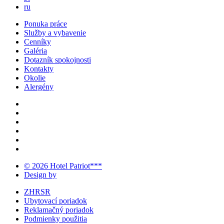
ru
Ponuka práce
Služby a vybavenie
Cenníky
Galéria
Dotazník spokojnosti
Kontakty
Okolie
Alergény
© 2026 Hotel Patriot***
Design by
ZHRSR
Ubytovací poriadok
Reklamačný poriadok
Podmienky použitia