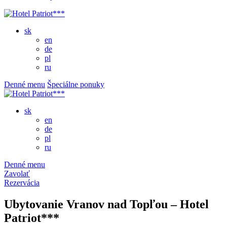
sk
en
de
pl
ru
Denné menu
Špeciálne ponuky
sk
en
de
pl
ru
Denné menu
Zavolať
Rezervácia
Ubytovanie Vranov nad Topľou – Hotel
Patriot***