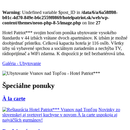
Warning
: Undefined variable $post_ID in
/data/6/a/6a58ff08-
b01c-4d70-849e-b6c2559f0869/hotelpatriot.sk/web/wp-
content/themes/neon-php-8-5/image.php
on line
27
Hotel Patriot*** svojim hosťom ponúka ubytovanie vysokého
štandardu v 44 izbách vrátane dvoch apartmánov. K izbám je možné
doobjednať prístelku. Celková kapacita hotela je 116 osôb. Všetky
izby sú vybavené sprchou a sociálnym zariadením a nechýba TV,
rádioprijímač a WiFi zdarma. K dispozícii je tiež bezbariérová izba.
Galéria - Ubytovanie
Špeciálne ponuky
À la carte
Novinky zo
slovenskej aj svetovej kuchyne v novom À la carte uspokoja aj
najväčších gurmánov!