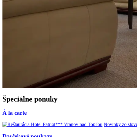
Špeciálne ponuky
À la carte
Novinky zo slove
Darčekové poukazy