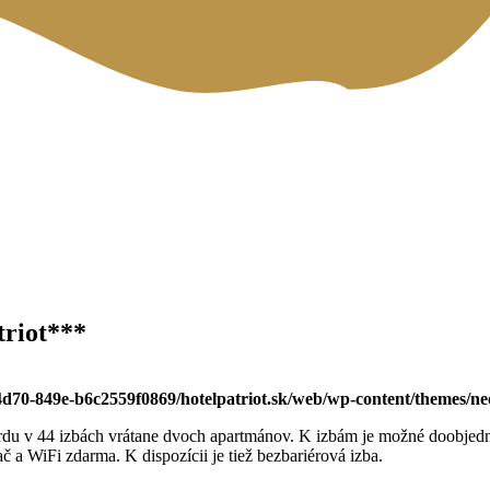
triot***
-4d70-849e-b6c2559f0869/hotelpatriot.sk/web/wp-content/themes/n
u v 44 izbách vrátane dvoch apartmánov. K izbám je možné doobjednať
 a WiFi zdarma. K dispozícii je tiež bezbariérová izba.