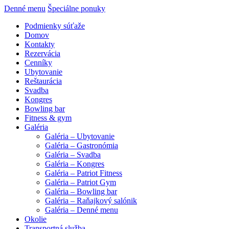
Denné menu
Špeciálne ponuky
Podmienky súťaže
Domov
Kontakty
Rezervácia
Cenníky
Ubytovanie
Reštaurácia
Svadba
Kongres
Bowling bar
Fitness & gym
Galéria
Galéria – Ubytovanie
Galéria – Gastronómia
Galéria – Svadba
Galéria – Kongres
Galéria – Patriot Fitness
Galéria – Patriot Gym
Galéria – Bowling bar
Galéria – Raňajkový salónik
Galéria – Denné menu
Okolie
Transportná služba