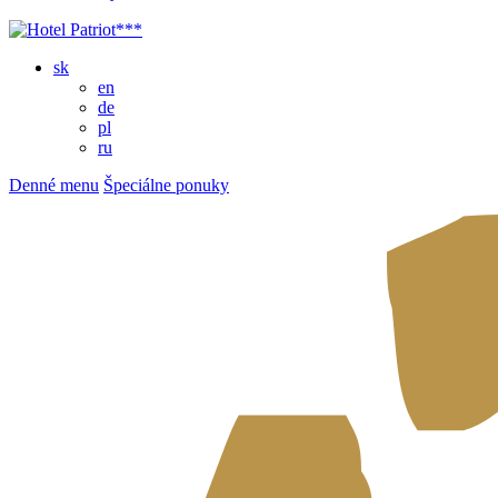
sk
en
de
pl
ru
Denné menu
Špeciálne ponuky