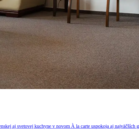
nskej aj svetovej kuchyne v novom À la carte uspokoja aj najväčších