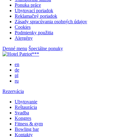
Ponuka práce
Ubytovací poriadok
Reklamačný poriadok
Zásady spracúvania osobných údajov
Cookies
Podmienky použitia
Alergény
Denné menu
Špeciálne ponuky
en
de
pl
ru
Rezervácia
Ubytovanie
Reštaurácia
Svadba
Kongres
Fitness & gym
Bowling bar
Kontakty