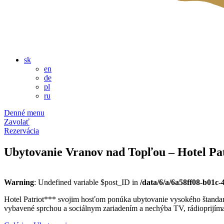
sk
en
de
pl
ru
Denné menu
Zavolať
Rezervácia
Ubytovanie Vranov nad Topľou – Hotel Pa
Warning
: Undefined variable $post_ID in
/data/6/a/6a58ff08-b01c
Hotel Patriot*** svojim hosťom ponúka ubytovanie vysokého štandard
vybavené sprchou a sociálnym zariadením a nechýba TV, rádioprijímač