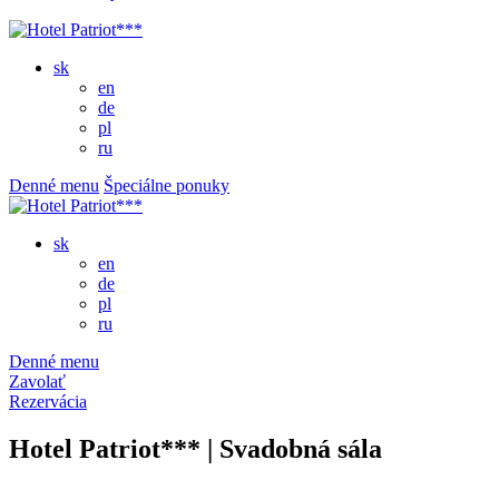
sk
en
de
pl
ru
Denné menu
Špeciálne ponuky
sk
en
de
pl
ru
Denné menu
Zavolať
Rezervácia
Hotel Patriot*** | Svadobná sála