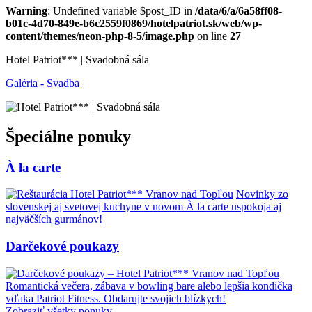
Warning
: Undefined variable $post_ID in
/data/6/a/6a58ff08-
b01c-4d70-849e-b6c2559f0869/hotelpatriot.sk/web/wp-
content/themes/neon-php-8-5/image.php
on line
27
Hotel Patriot*** | Svadobná sála
Galéria - Svadba
Špeciálne ponuky
À la carte
Novinky zo
slovenskej aj svetovej kuchyne v novom À la carte uspokoja aj
najväčších gurmánov!
Darčekové poukazy
Romantická večera, zábava v bowling bare alebo lepšia kondička
vďaka Patriot Fitness. Obdarujte svojich blízkych!
Zobraziť všetky ponuky