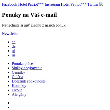
Facebook Hotel Patriot***
Instagram Hotel Patriot***
Twitter
Ponuky na Váš e-mail
Nenechajte si ujsť žiadnu z našich ponúk.
Newsletter
en
de
pl
ru
Ponuka práce
Služby a vybavenie
Cenníky
Galéria
Dotazník spokojnosti
Kontakty
Okolie
Alergény