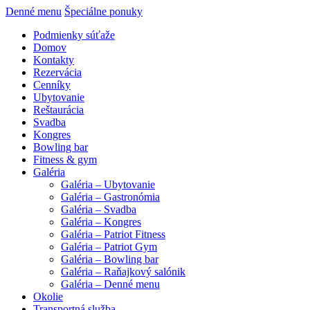
Denné menu
Špeciálne ponuky
Podmienky súťaže
Domov
Kontakty
Rezervácia
Cenníky
Ubytovanie
Reštaurácia
Svadba
Kongres
Bowling bar
Fitness & gym
Galéria
Galéria – Ubytovanie
Galéria – Gastronómia
Galéria – Svadba
Galéria – Kongres
Galéria – Patriot Fitness
Galéria – Patriot Gym
Galéria – Bowling bar
Galéria – Raňajkový salónik
Galéria – Denné menu
Okolie
Transportná služba