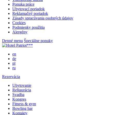
Ponuka práce
Ubytovací poriadok
Reklamačný poriadok
Zásady spracúvania osobných údajov
Cookies
Podmienky použitia
Alergény
Denné menu
Špeciálne ponuky
en
de
pl
ru
Rezervácia
Ubytovanie
Reštaurácia
Svadba
Kongres
Fitness & gym
Bowling bar
Kontakty