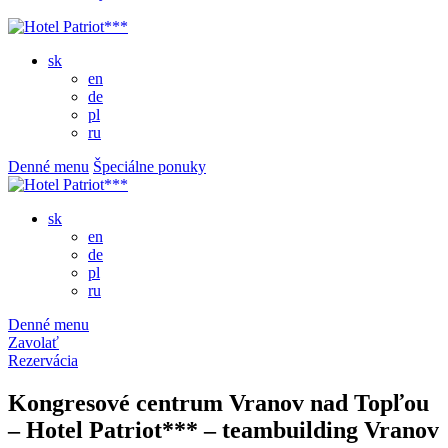
sk
en
de
pl
ru
Denné menu
Špeciálne ponuky
sk
en
de
pl
ru
Denné menu
Zavolať
Rezervácia
Kongresové centrum Vranov nad Topľou
– Hotel Patriot*** – teambuilding Vranov