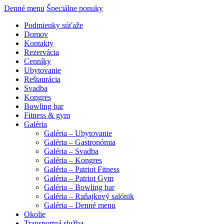
Denné menu
Špeciálne ponuky
Podmienky súťaže
Domov
Kontakty
Rezervácia
Cenníky
Ubytovanie
Reštaurácia
Svadba
Kongres
Bowling bar
Fitness & gym
Galéria
Galéria – Ubytovanie
Galéria – Gastronómia
Galéria – Svadba
Galéria – Kongres
Galéria – Patriot Fitness
Galéria – Patriot Gym
Galéria – Bowling bar
Galéria – Raňajkový salónik
Galéria – Denné menu
Okolie
Transportná služba