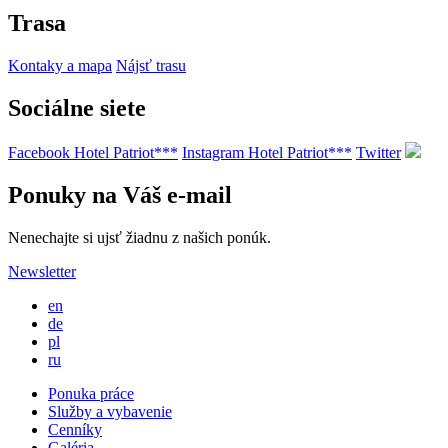
Trasa
Kontaky a mapa
Nájsť trasu
Sociálne siete
Facebook Hotel Patriot***
Instagram Hotel Patriot***
Twitter
Ponuky na Váš e-mail
Nenechajte si ujsť žiadnu z našich ponúk.
Newsletter
en
de
pl
ru
Ponuka práce
Služby a vybavenie
Cenníky
Galéria