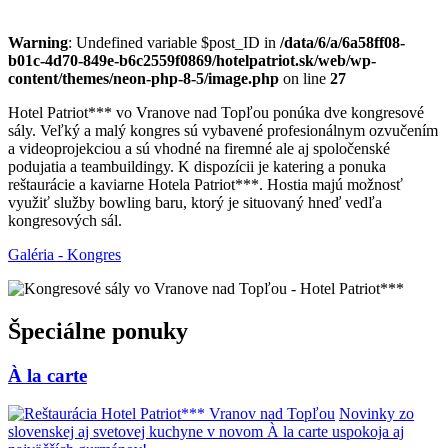
Warning
: Undefined variable $post_ID in
/data/6/a/6a58ff08-
b01c-4d70-849e-b6c2559f0869/hotelpatriot.sk/web/wp-
content/themes/neon-php-8-5/image.php
on line
27
Hotel Patriot*** vo Vranove nad Topľou ponúka dve kongresové
sály. Veľký a malý kongres sú vybavené profesionálnym ozvučením
a videoprojekciou a sú vhodné na firemné ale aj spoločenské
podujatia a teambuildingy. K dispozícii je katering a ponuka
reštaurácie a kaviarne Hotela Patriot***. Hostia majú možnosť
využiť služby bowling baru, ktorý je situovaný hneď vedľa
kongresových sál.
Galéria - Kongres
Špeciálne ponuky
À la carte
Novinky zo
slovenskej aj svetovej kuchyne v novom À la carte uspokoja aj