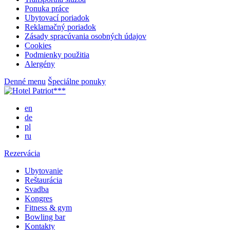
Ponuka práce
Ubytovací poriadok
Reklamačný poriadok
Zásady spracúvania osobných údajov
Cookies
Podmienky použitia
Alergény
Denné menu
Špeciálne ponuky
en
de
pl
ru
Rezervácia
Ubytovanie
Reštaurácia
Svadba
Kongres
Fitness & gym
Bowling bar
Kontakty