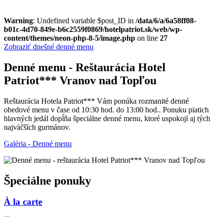
Warning
: Undefined variable $post_ID in
/data/6/a/6a58ff08-
b01c-4d70-849e-b6c2559f0869/hotelpatriot.sk/web/wp-
content/themes/neon-php-8-5/image.php
on line
27
Zobraziť dnešné denné menu
Denné menu - Reštaurácia Hotel
Patriot*** Vranov nad Topľou
Reštaurácia Hotela Patriot*** Vám ponúka rozmanité denné
obedové menu v čase od 10:30 hod. do 13:00 hod.. Ponuku piatich
hlavných jedál dopĺňa špeciálne denné menu, ktoré uspokojí aj tých
najväčších gurmánov.
Galéria - Denné menu
Špeciálne ponuky
À la carte