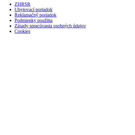
ZHRSR
Ubytovací poriadok
Reklamačný poriadok
Podmienky použitia
Zásady spracúvania osobných údajov
Cookies