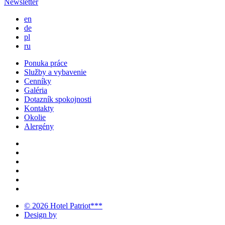
Newsletter
en
de
pl
ru
Ponuka práce
Služby a vybavenie
Cenníky
Galéria
Dotazník spokojnosti
Kontakty
Okolie
Alergény
© 2026 Hotel Patriot***
Design by