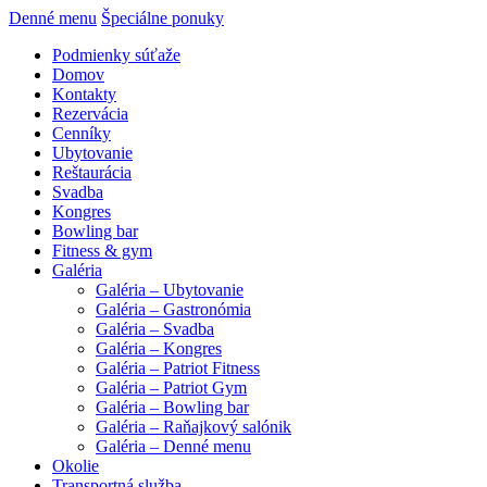
Denné menu
Špeciálne ponuky
Podmienky súťaže
Domov
Kontakty
Rezervácia
Cenníky
Ubytovanie
Reštaurácia
Svadba
Kongres
Bowling bar
Fitness & gym
Galéria
Galéria – Ubytovanie
Galéria – Gastronómia
Galéria – Svadba
Galéria – Kongres
Galéria – Patriot Fitness
Galéria – Patriot Gym
Galéria – Bowling bar
Galéria – Raňajkový salónik
Galéria – Denné menu
Okolie
Transportná služba