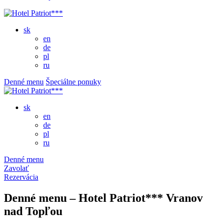
sk
en
de
pl
ru
Denné menu
Špeciálne ponuky
sk
en
de
pl
ru
Denné menu
Zavolať
Rezervácia
Denné menu – Hotel Patriot*** Vranov
nad Topľou