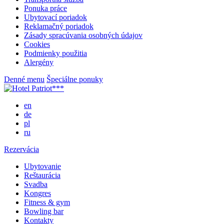
Ponuka práce
Ubytovací poriadok
Reklamačný poriadok
Zásady spracúvania osobných údajov
Cookies
Podmienky použitia
Alergény
Denné menu
Špeciálne ponuky
en
de
pl
ru
Rezervácia
Ubytovanie
Reštaurácia
Svadba
Kongres
Fitness & gym
Bowling bar
Kontakty