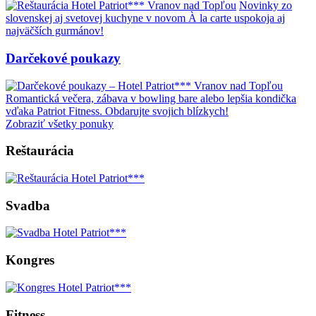
Novinky zo
slovenskej aj svetovej kuchyne v novom À la carte uspokoja aj
najväčších gurmánov!
Darčekové poukazy
Romantická večera, zábava v bowling bare alebo lepšia kondička
vďaka Patriot Fitness. Obdarujte svojich blízkych!
Zobraziť všetky ponuky
Reštaurácia
Svadba
Kongres
Fitness