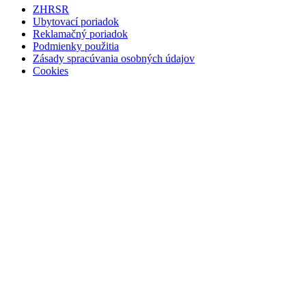
ZHRSR
Ubytovací poriadok
Reklamačný poriadok
Podmienky použitia
Zásady spracúvania osobných údajov
Cookies