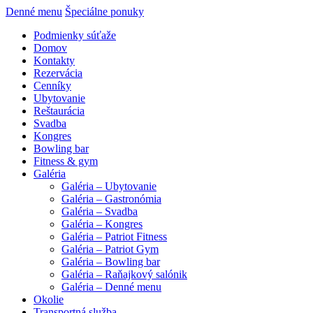
Denné menu
Špeciálne ponuky
Podmienky súťaže
Domov
Kontakty
Rezervácia
Cenníky
Ubytovanie
Reštaurácia
Svadba
Kongres
Bowling bar
Fitness & gym
Galéria
Galéria – Ubytovanie
Galéria – Gastronómia
Galéria – Svadba
Galéria – Kongres
Galéria – Patriot Fitness
Galéria – Patriot Gym
Galéria – Bowling bar
Galéria – Raňajkový salónik
Galéria – Denné menu
Okolie
Transportná služba