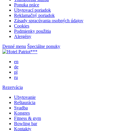
Ponuka práce
Ubytovací poriadok
Reklamačný poriadok
Zásady spracúvania osobných údajov
Cookies
Podmienky použitia
Alergény
Denné menu
Špeciálne ponuky
en
de
pl
ru
Rezervácia
Ubytovanie
Reštaurácia
Svadba
Kongres
Fitness & gym
Bowling bar
Kontakty