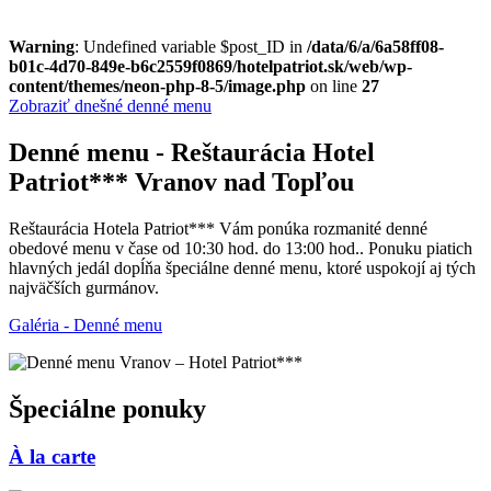
Warning
: Undefined variable $post_ID in
/data/6/a/6a58ff08-
b01c-4d70-849e-b6c2559f0869/hotelpatriot.sk/web/wp-
content/themes/neon-php-8-5/image.php
on line
27
Zobraziť dnešné denné menu
Denné menu - Reštaurácia Hotel
Patriot*** Vranov nad Topľou
Reštaurácia Hotela Patriot*** Vám ponúka rozmanité denné
obedové menu v čase od 10:30 hod. do 13:00 hod.. Ponuku piatich
hlavných jedál dopĺňa špeciálne denné menu, ktoré uspokojí aj tých
najväčších gurmánov.
Galéria - Denné menu
Špeciálne ponuky
À la carte