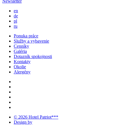
Newsletter
en
de
pl
ru
Ponuka práce
Služby a vybavenie
Cenníky
Galéria
Dotazník spokojnosti
Kontakty
Okolie
Alergény
© 2026 Hotel Patriot***
Design by