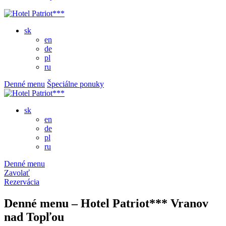
sk
en
de
pl
ru
Denné menu
Špeciálne ponuky
sk
en
de
pl
ru
Denné menu
Zavolať
Rezervácia
Denné menu – Hotel Patriot*** Vranov
nad Topľou