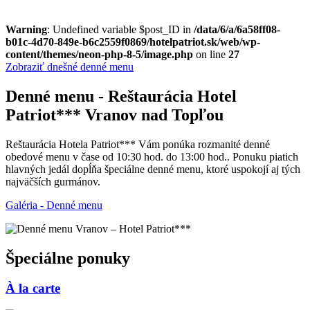
Warning
: Undefined variable $post_ID in
/data/6/a/6a58ff08-
b01c-4d70-849e-b6c2559f0869/hotelpatriot.sk/web/wp-
content/themes/neon-php-8-5/image.php
on line
27
Zobraziť dnešné denné menu
Denné menu - Reštaurácia Hotel
Patriot*** Vranov nad Topľou
Reštaurácia Hotela Patriot*** Vám ponúka rozmanité denné
obedové menu v čase od 10:30 hod. do 13:00 hod.. Ponuku piatich
hlavných jedál dopĺňa špeciálne denné menu, ktoré uspokojí aj tých
najväčších gurmánov.
Galéria - Denné menu
Špeciálne ponuky
À la carte