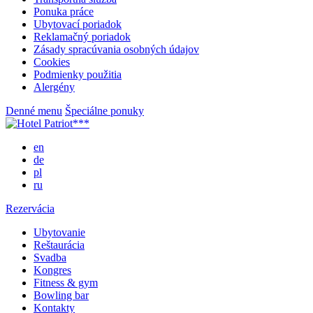
Ponuka práce
Ubytovací poriadok
Reklamačný poriadok
Zásady spracúvania osobných údajov
Cookies
Podmienky použitia
Alergény
Denné menu
Špeciálne ponuky
en
de
pl
ru
Rezervácia
Ubytovanie
Reštaurácia
Svadba
Kongres
Fitness & gym
Bowling bar
Kontakty