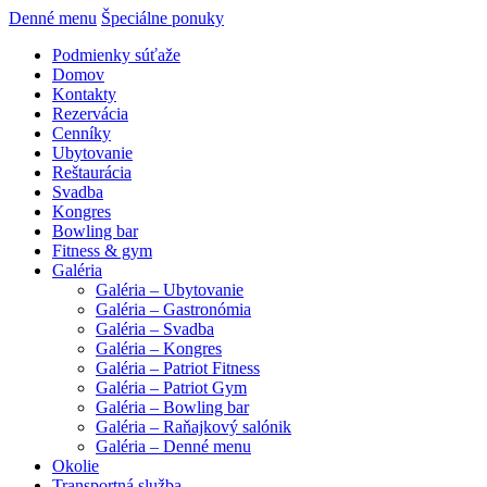
Denné menu
Špeciálne ponuky
Podmienky súťaže
Domov
Kontakty
Rezervácia
Cenníky
Ubytovanie
Reštaurácia
Svadba
Kongres
Bowling bar
Fitness & gym
Galéria
Galéria – Ubytovanie
Galéria – Gastronómia
Galéria – Svadba
Galéria – Kongres
Galéria – Patriot Fitness
Galéria – Patriot Gym
Galéria – Bowling bar
Galéria – Raňajkový salónik
Galéria – Denné menu
Okolie
Transportná služba