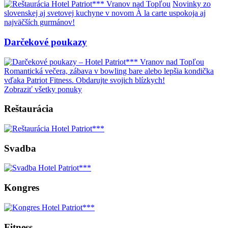
Novinky zo
slovenskej aj svetovej kuchyne v novom À la carte uspokoja aj
najväčších gurmánov!
Darčekové poukazy
Romantická večera, zábava v bowling bare alebo lepšia kondička
vďaka Patriot Fitness. Obdarujte svojich blízkych!
Zobraziť všetky ponuky
Reštaurácia
Svadba
Kongres
Fitness