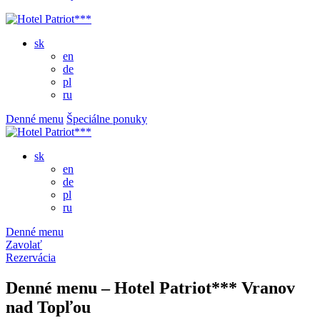
sk
en
de
pl
ru
Denné menu
Špeciálne ponuky
sk
en
de
pl
ru
Denné menu
Zavolať
Rezervácia
Denné menu – Hotel Patriot*** Vranov
nad Topľou