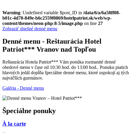
Warning
: Undefined variable $post_ID in
/data/6/a/6a58ff08-
b01c-4d70-849e-b6c2559f0869/hotelpatriot.sk/web/wp-
content/themes/neon-php-8-5/image.php
on line
27
Zobraziť dnešné denné menu
Denné menu - Reštaurácia Hotel
Patriot*** Vranov nad Topľou
Reštaurácia Hotela Patriot*** Vám ponúka rozmanité denné
obedové menu v čase od 10:30 hod. do 13:00 hod.. Ponuku piatich
hlavných jedál dopĺňa špeciálne denné menu, ktoré uspokojí aj tých
najväčších gurmánov.
Galéria - Denné menu
Špeciálne ponuky
À la carte