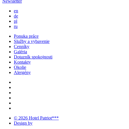
Newsletter
en
de
pl
ru
Ponuka práce
Služby a vybavenie
Cenníky
Galéria
Dotazník spokojnosti
Kontakty
Okolie
Alergény
© 2026 Hotel Patriot***
Design by