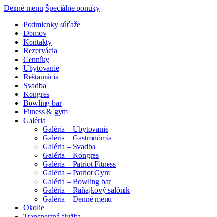
Denné menu
Špeciálne ponuky
Podmienky súťaže
Domov
Kontakty
Rezervácia
Cenníky
Ubytovanie
Reštaurácia
Svadba
Kongres
Bowling bar
Fitness & gym
Galéria
Galéria – Ubytovanie
Galéria – Gastronómia
Galéria – Svadba
Galéria – Kongres
Galéria – Patriot Fitness
Galéria – Patriot Gym
Galéria – Bowling bar
Galéria – Raňajkový salónik
Galéria – Denné menu
Okolie
Transportná služba