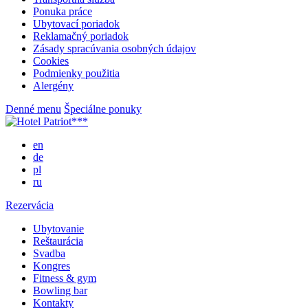
Ponuka práce
Ubytovací poriadok
Reklamačný poriadok
Zásady spracúvania osobných údajov
Cookies
Podmienky použitia
Alergény
Denné menu
Špeciálne ponuky
en
de
pl
ru
Rezervácia
Ubytovanie
Reštaurácia
Svadba
Kongres
Fitness & gym
Bowling bar
Kontakty