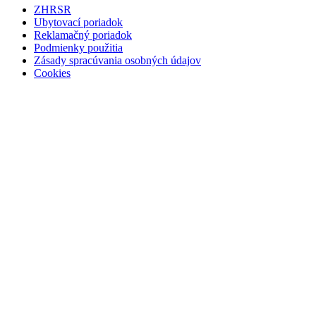
ZHRSR
Ubytovací poriadok
Reklamačný poriadok
Podmienky použitia
Zásady spracúvania osobných údajov
Cookies