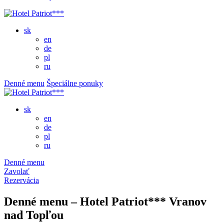
sk
en
de
pl
ru
Denné menu
Špeciálne ponuky
sk
en
de
pl
ru
Denné menu
Zavolať
Rezervácia
Denné menu – Hotel Patriot*** Vranov
nad Topľou