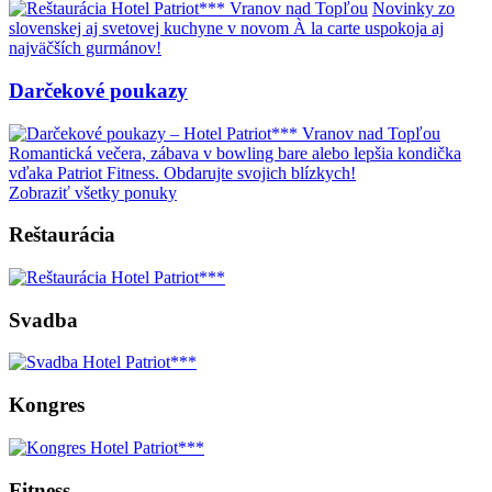
Novinky zo
slovenskej aj svetovej kuchyne v novom À la carte uspokoja aj
najväčších gurmánov!
Darčekové poukazy
Romantická večera, zábava v bowling bare alebo lepšia kondička
vďaka Patriot Fitness. Obdarujte svojich blízkych!
Zobraziť všetky ponuky
Reštaurácia
Svadba
Kongres
Fitness